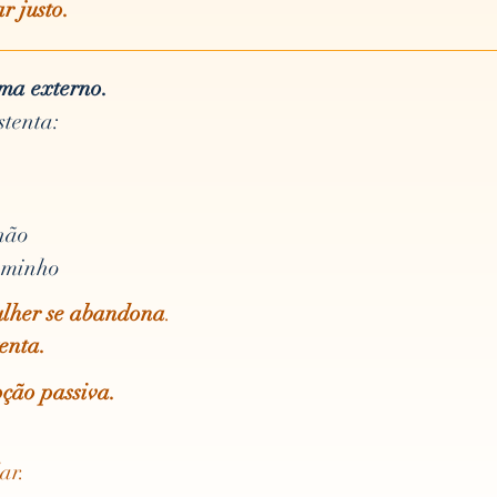
r justo.
ema externo.
stenta:
não
aminho
lher se abandona
.
tenta.
oção passiva.
ar.