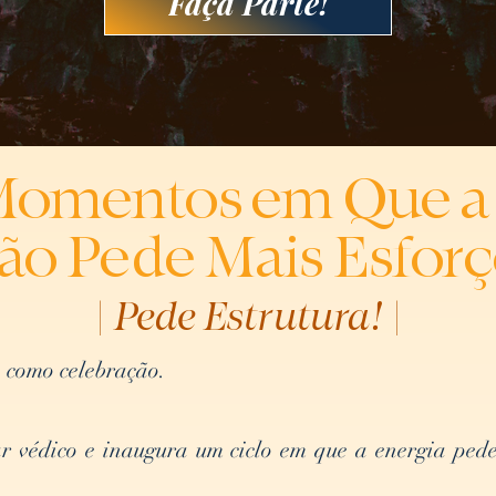
Faça Parte!
Momentos em Que a 
ão Pede Mais Esforç
| Pede Estrutura! |
 como celebração.
ar védico e inaugura um ciclo em que a energia pe