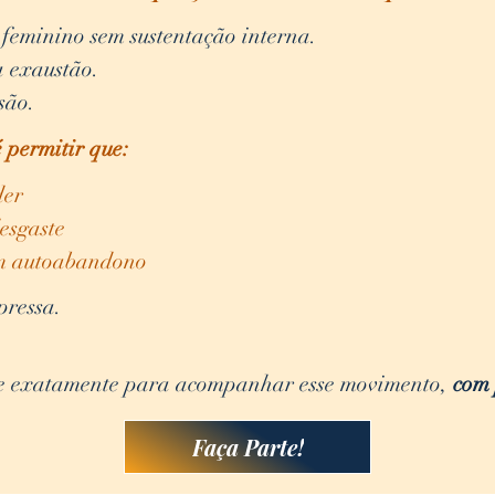
feminino sem sustentação interna.
a exaustão.
são.
é permitir que:
der
desgaste
em autoabandono
pressa.
e exatamente para acompanhar esse movimento,
com 
Faça Parte!