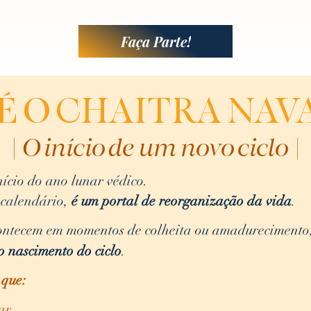
Faça Parte!
 É O CHAITRA NAV
| O início de um novo ciclo |
ício do ano lunar védico.
calendário,
é um portal de reorganização da vida
.
ontecem em momentos de colheita ou amadurecimento
o nascimento do ciclo
.
 que:
ar.