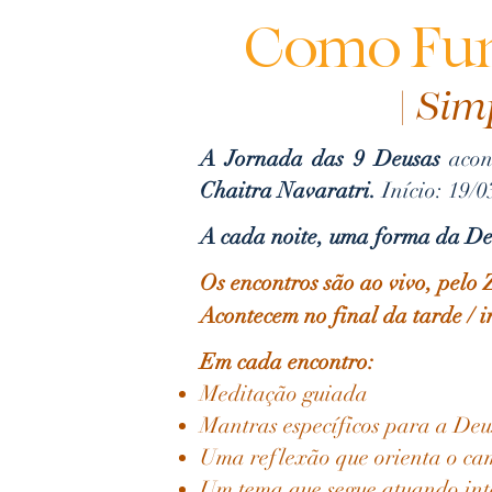
Como Func
| Sim
A Jornada das 9 Deusas
acont
Chaitra Navaratri.
Início: 19/
A cada noite, uma forma da De
Os encontros são ao vivo, pelo
Acontecem no final da tarde / i
Em cada encontro:
Meditação guiada
Mantras específicos para a Deu
Uma reflexão que orienta o ca
Um tema que segue atuando int